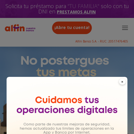
Solicita tu préstamo para
"LO QUE NECESITES"
solo
con tu DNI en
PRESTAMOS ALFIN
¡Abre tu cuenta!
Alfin Banco S.A. - RUC: 20517476405
×