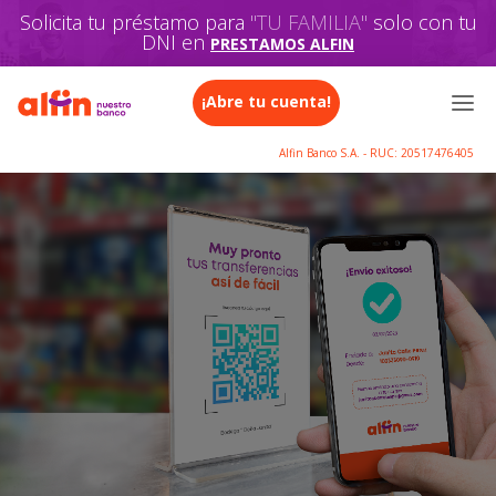
Solicita tu préstamo para
"TU FAMILIA"
solo con tu
DNI en
PRESTAMOS ALFIN
¡Abre tu cuenta!
Alfin Banco S.A. - RUC: 20517476405
¡Tu billetera digital está devuelta!
Realiza transferencias
a otros bancos con
solo el número celular