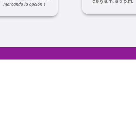
de 9 a.m. a 6 p.m.
marcando la opción 1
Legal
Política de Privacidad – Depósito a Plazo Fijo
Política de Privacidad y Protección de Datos