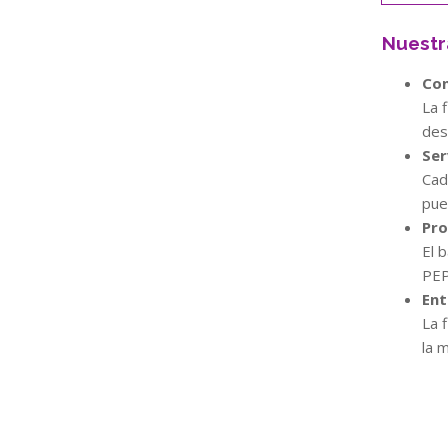
Nuestr
Con
La 
des
Ser
Cad
pue
Pro
El 
PEP
Ent
La 
la 