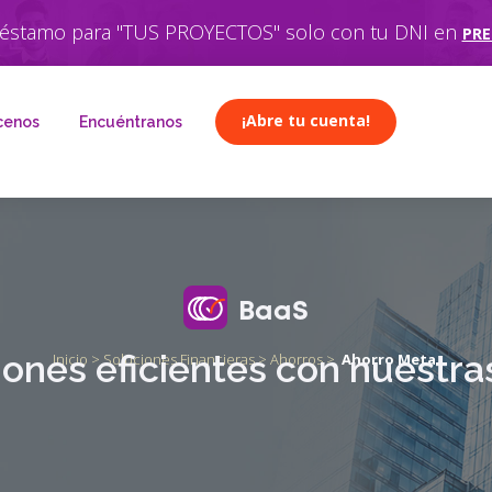
tu préstamo para
"TU FAMILIA"
solo con tu DNI en
PREST
¡Abre tu cuenta!
cenos
Encuéntranos
BaaS
ones eficientes con nuestra
Inicio > Soluciones Financieras > Ahorros >
Ahorro Meta