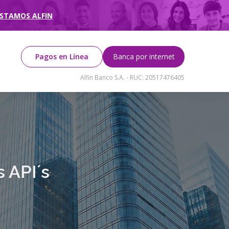
AMOS ALFIN
Pagos en Línea
Banca por internet
Alfin Banco S.A. - RUC: 20517476405
s API´s