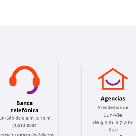
Agencias
Banca
Atendemos de
telefónica
Lun-Vie
un-Sáb de 8 a.m. a 7p.m.
de 9 a.m. a 7 p.m.
(1)613-0004
Sáb
ncela tu tarjeta las 24horas