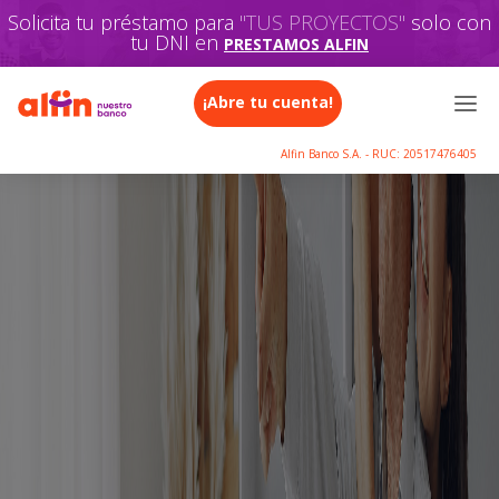
Solicita tu préstamo para
"TU FAMILIA"
solo con tu
DNI en
PRESTAMOS ALFIN
¡Abre tu cuenta!
Alfin Banco S.A. - RUC: 20517476405