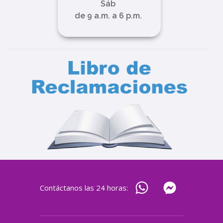
Sáb
de 9 a.m. a 6 p.m.
Contáctanos las 24 horas: